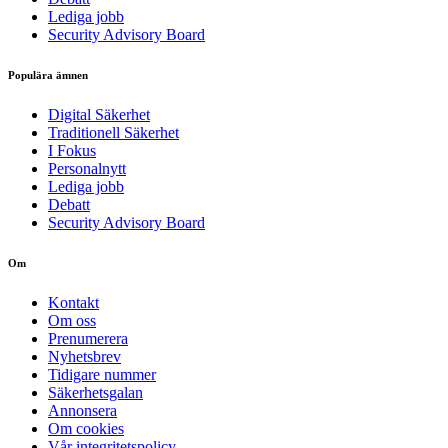
Lediga jobb
Security Advisory Board
Populära ämnen
Digital Säkerhet
Traditionell Säkerhet
I Fokus
Personalnytt
Lediga jobb
Debatt
Security Advisory Board
Om
Kontakt
Om oss
Prenumerera
Nyhetsbrev
Tidigare nummer
Säkerhetsgalan
Annonsera
Om cookies
Vår integritetspolicy