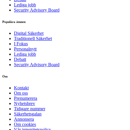
Lediga jobb
Security Advisory Board
Populära ämnen
Digital Säkerhet
Traditionell Säkerhet
I Fokus
Personalnytt
Lediga jobb
Debatt
Security Advisory Board
Om
Kontakt
Om oss
Prenumerera
Nyhetsbrev
Tidigare nummer
Säkerhetsgalan
Annonsera
Om cookies
Vår integritetspolicy