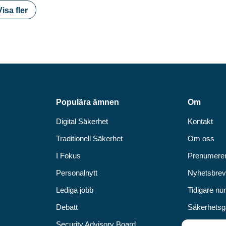
Visa fler
Populära ämnen
Om
Digital Säkerhet
Kontakt
Traditionell Säkerhet
Om oss
I Fokus
Prenumere
Personalnytt
Nyhetsbre
Lediga jobb
Tidigare n
Debatt
Säkerhetsg
Security Advisory Board
Annonsera