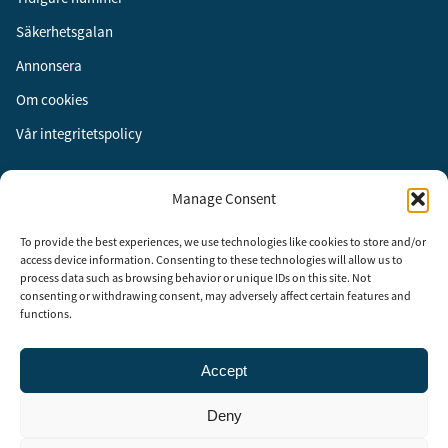
Säkerhetsgalan
Annonsera
Om cookies
Vår integritetspolicy
Följ oss
Manage Consent
Facebook
To provide the best experiences, we use technologies like cookies to store and/or
Instagram
access device information. Consenting to these technologies will allow us to
process data such as browsing behavior or unique IDs on this site. Not
LinkedIn
consenting or withdrawing consent, may adversely affect certain features and
functions.
Accept
Security Adviser Board
Security Advisory Board, SAB, instiftades av tidningen Aktuell
Deny
Säkerhet år 2003 för att stimulera, utveckla och informera om
säkerhetsarbetet i Sverige. SAB består av representanter från