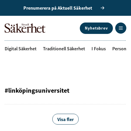
Prenumerera på Aktuell Säkerhet
Nyhetsbrev
ANNONS
Digital Säkerhet
Traditionell Säkerhet
I Fokus
Personal
#linköpingsuniversitet
Visa fler