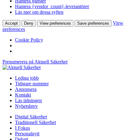
Hantera tjänster
Hantera {vendor_count}-leverantörer
Läs mer om dessa syften
View
Accept
Deny
View preferences
Save preferences
preferences
Cookie Policy
Prenumerera på Aktuell Säkerhet
Lediga jobb
Tidigare nummer
Annonsera
Kontakt
Läs tidningen
Nyhetsbrev
Digital Säkerhet
Traditionell Säkerhet
I Fokus
Personalnytt
Debatt