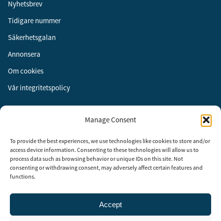
Nyhetsbrev
Tidigare nummer
Säkerhetsgalan
Annonsera
Om cookies
Vår integritetspolicy
Följ oss
Manage Consent
Facebook
To provide the best experiences, we use technologies like cookies to store and/or
Instagram
access device information. Consenting to these technologies will allow us to
process data such as browsing behavior or unique IDs on this site. Not
LinkedIn
consenting or withdrawing consent, may adversely affect certain features and
functions.
Accept
Security Adviser Board
Security Advisory Board, SAB, instiftades av tidningen Aktuell