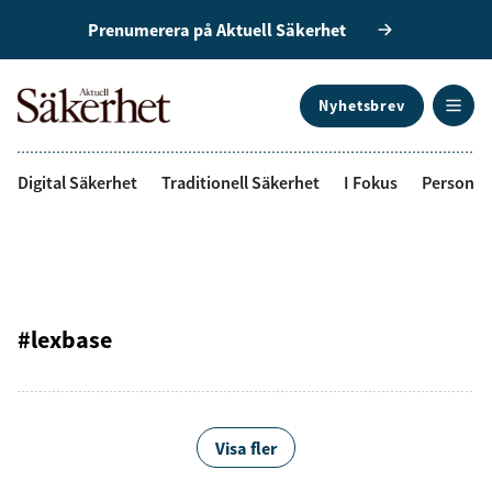
Prenumerera på Aktuell Säkerhet
Nyhetsbrev
ANNONS
Digital Säkerhet
Traditionell Säkerhet
I Fokus
Personal
#lexbase
Visa fler