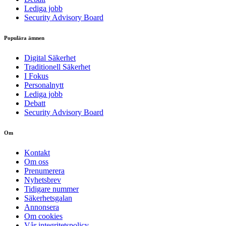
Lediga jobb
Security Advisory Board
Populära ämnen
Digital Säkerhet
Traditionell Säkerhet
I Fokus
Personalnytt
Lediga jobb
Debatt
Security Advisory Board
Om
Kontakt
Om oss
Prenumerera
Nyhetsbrev
Tidigare nummer
Säkerhetsgalan
Annonsera
Om cookies
Vår integritetspolicy