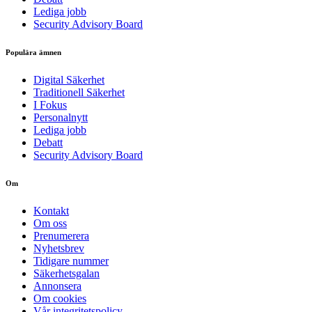
Lediga jobb
Security Advisory Board
Populära ämnen
Digital Säkerhet
Traditionell Säkerhet
I Fokus
Personalnytt
Lediga jobb
Debatt
Security Advisory Board
Om
Kontakt
Om oss
Prenumerera
Nyhetsbrev
Tidigare nummer
Säkerhetsgalan
Annonsera
Om cookies
Vår integritetspolicy