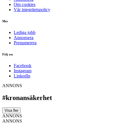
Om cookies
Vår integritetspolicy
Mer
Lediga jobb
Annonsera
Prenumerera
Följ oss
Facebook
Instagram
LinkedIn
ANNONS
#kronansäkerhet
Visa fler
ANNONS
ANNONS