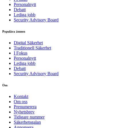
Personalnytt
Debatt
Lediga jobb
Security Advisory Board
Populära ämnen
Digital Säkerhet
Traditionell Säkerhet
I Fokus
Personalnytt
Lediga jobb
Debatt
Security Advisory Board
Om
Kontakt
Om oss
Prenumerera
Nyhetsbrev
Tidigare nummer
Säkerhetsgalan
Annonsera