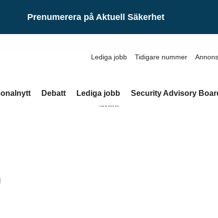
Prenumerera på Aktuell Säkerhet
Lediga jobb
Tidigare nummer
Annons
onalnytt
Debatt
Lediga jobb
Security Advisory Boar
ANNONS
n