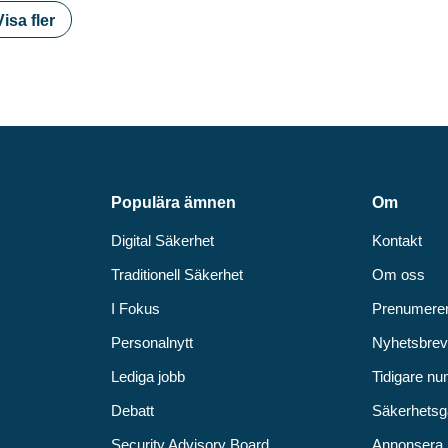
Visa fler
Populära ämnen
Om
Digital Säkerhet
Kontakt
Traditionell Säkerhet
Om oss
I Fokus
Prenumere
Personalnytt
Nyhetsbre
Lediga jobb
Tidigare n
Debatt
Säkerhetsg
Security Advisory Board
Annonsera