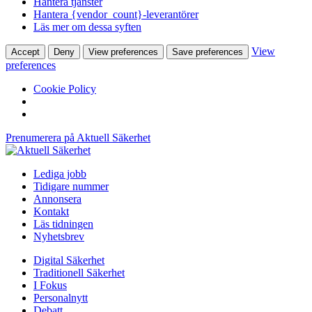
Hantera tjänster
Hantera {vendor_count}-leverantörer
Läs mer om dessa syften
View
Accept
Deny
View preferences
Save preferences
preferences
Cookie Policy
Prenumerera på Aktuell Säkerhet
Lediga jobb
Tidigare nummer
Annonsera
Kontakt
Läs tidningen
Nyhetsbrev
Digital Säkerhet
Traditionell Säkerhet
I Fokus
Personalnytt
Debatt