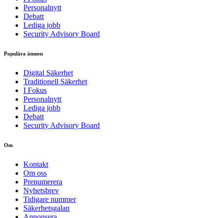
Personalnytt
Debatt
Lediga jobb
Security Advisory Board
Populära ämnen
Digital Säkerhet
Traditionell Säkerhet
I Fokus
Personalnytt
Lediga jobb
Debatt
Security Advisory Board
Om
Kontakt
Om oss
Prenumerera
Nyhetsbrev
Tidigare nummer
Säkerhetsgalan
Annonsera