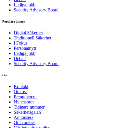
Lediga jobb
Security Advisory Board
Populära ämnen
Digital Säkerhet
Traditionell Säkerhet
I Fokus
Personalnytt
Lediga jobb
Debatt
Security Advisory Board
Om
Kontakt
Om oss
Prenumerera
Nyhetsbrev
Tidigare nummer
Säkerhetsgalan
Annonsera
Om cookies
Vår integritetspolicy