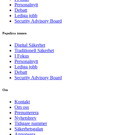
Personalnytt
Debatt
Lediga jobb
Security Advisory Board
Populära ämnen
Digital Säkerhet
Traditionell Säkerhet
I Fokus
Personalnytt
Lediga jobb
Debatt
Security Advisory Board
Om
Kontakt
Om oss
Prenumerera
Nyhetsbrev
Tidigare nummer
Säkerhetsgalan
Annonsera