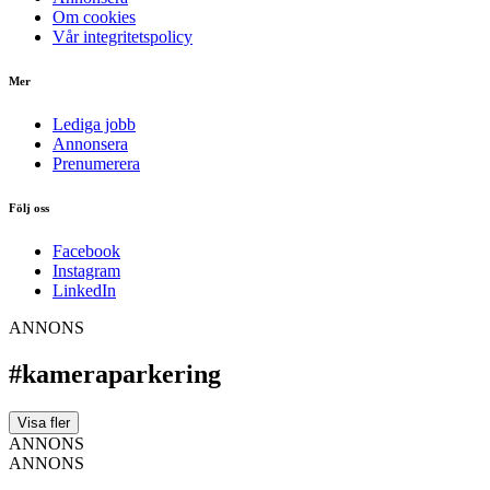
Om cookies
Vår integritetspolicy
Mer
Lediga jobb
Annonsera
Prenumerera
Följ oss
Facebook
Instagram
LinkedIn
ANNONS
#kameraparkering
Visa fler
ANNONS
ANNONS