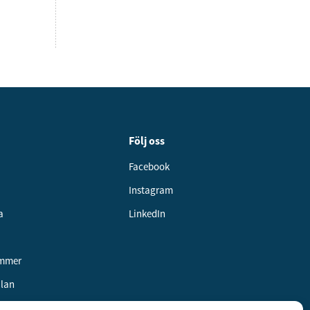
Följ oss
Facebook
Instagram
a
LinkedIn
ummer
alan