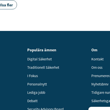
Visa fler
Populära ämnen
Om
Digital Säkerhet
Kontakt
Traditionell Säkerhet
Om oss
I Fokus
Prenumerer
Personalnytt
Nyhetsbrev
Lediga jobb
Tidigare n
Debatt
Säkerhetsg
Security Advisory Board
Annonsera