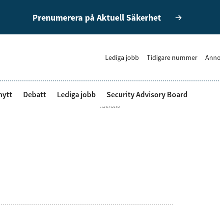
Prenumerera på Aktuell Säkerhet
Lediga jobb
Tidigare nummer
Anno
nytt
Debatt
Lediga jobb
Security Advisory Board
ANNONS