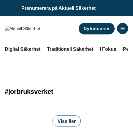
Prenumerera på Aktuell Säkerhet
Nyhetsbrev
ANNONS
Digital Säkerhet
Traditionell Säkerhet
I Fokus
Pers
#jorbruksverket
Visa fler