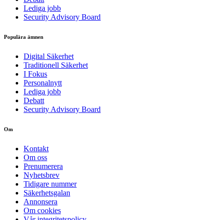
Lediga jobb
Security Advisory Board
Populära ämnen
Digital Säkerhet
Traditionell Säkerhet
I Fokus
Personalnytt
Lediga jobb
Debatt
Security Advisory Board
Om
Kontakt
Om oss
Prenumerera
Nyhetsbrev
Tidigare nummer
Säkerhetsgalan
Annonsera
Om cookies
Vår integritetspolicy