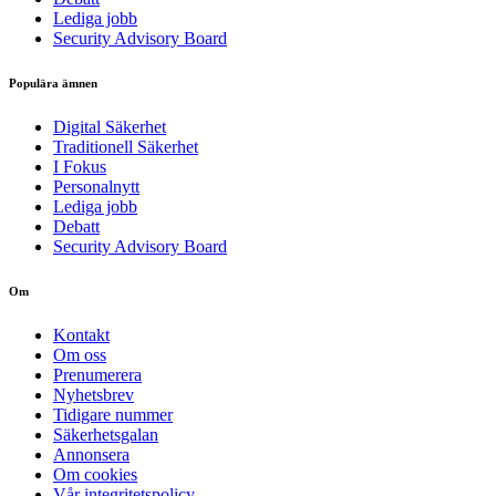
Lediga jobb
Security Advisory Board
Populära ämnen
Digital Säkerhet
Traditionell Säkerhet
I Fokus
Personalnytt
Lediga jobb
Debatt
Security Advisory Board
Om
Kontakt
Om oss
Prenumerera
Nyhetsbrev
Tidigare nummer
Säkerhetsgalan
Annonsera
Om cookies
Vår integritetspolicy