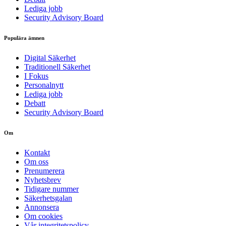
Lediga jobb
Security Advisory Board
Populära ämnen
Digital Säkerhet
Traditionell Säkerhet
I Fokus
Personalnytt
Lediga jobb
Debatt
Security Advisory Board
Om
Kontakt
Om oss
Prenumerera
Nyhetsbrev
Tidigare nummer
Säkerhetsgalan
Annonsera
Om cookies
Vår integritetspolicy