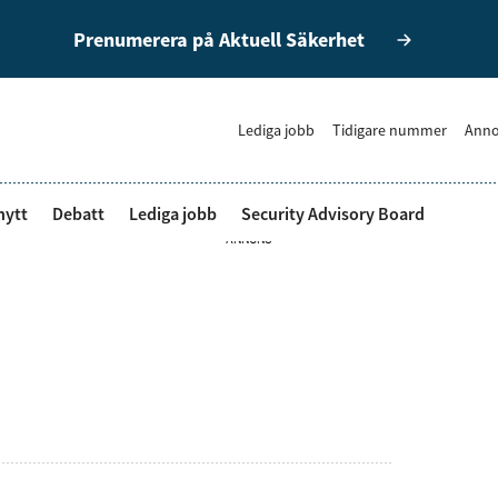
Prenumerera på Aktuell Säkerhet
Lediga jobb
Tidigare nummer
Anno
nytt
Debatt
Lediga jobb
Security Advisory Board
ANNONS