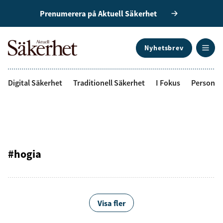
Prenumerera på Aktuell Säkerhet
Nyhetsbrev
ANNONS
Digital Säkerhet
Traditionell Säkerhet
I Fokus
Personal
#hogia
Visa fler