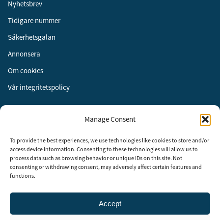
Nyhetsbrev
Tidigare nummer
Säkerhetsgalan
Annonsera
Om cookies
Vår integritetspolicy
Följ oss
Manage Consent
Facebook
To provide the best experiences, we use technologies like cookies to store and/or
Instagram
access device information. Consenting to these technologies will allow us to
process data such as browsing behavior or unique IDs on this site. Not
LinkedIn
consenting or withdrawing consent, may adversely affect certain features and
functions.
Accept
Security Adviser Board
Security Advisory Board, SAB, instiftades av tidningen Aktuell