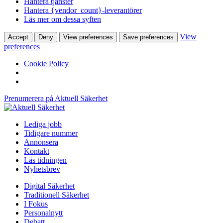
Hantera tjänster
Hantera {vendor_count}-leverantörer
Läs mer om dessa syften
View
Accept
Deny
View preferences
Save preferences
preferences
Cookie Policy
Prenumerera på Aktuell Säkerhet
Lediga jobb
Tidigare nummer
Annonsera
Kontakt
Läs tidningen
Nyhetsbrev
Digital Säkerhet
Traditionell Säkerhet
I Fokus
Personalnytt
Debatt