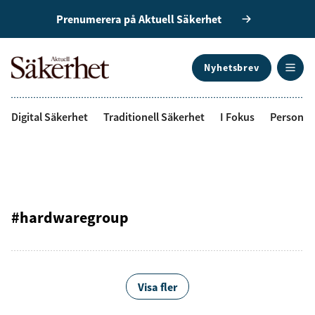
Prenumerera på Aktuell Säkerhet
Nyhetsbrev
ANNONS
Digital Säkerhet
Traditionell Säkerhet
I Fokus
Personal
#hardwaregroup
Visa fler