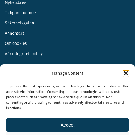
Nyhetsbrev
Tidigare nummer
Säkerhetsgalan
Annonsera
Om cookies
Vår integritetspolicy
Följ oss
Manage Consent
Facebook
To provide the best experiences, we use technologies like cookies to store and/or
Instagram
access device information. Consenting to these technologies will allow us to
process data such as browsing behavior or unique IDs on this site. Not
LinkedIn
consenting or withdrawing consent, may adversely affect certain features and
functions.
Accept
Security Adviser Board
Security Advisory Board, SAB, instiftades av tidningen Aktuell