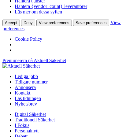
Hantera tjänster
Hantera {vendor_count}-leverantörer
Läs mer om dessa syften
View
Accept
Deny
View preferences
Save preferences
preferences
Cookie Policy
Prenumerera på Aktuell Säkerhet
Lediga jobb
Tidigare nummer
Annonsera
Kontakt
Läs tidningen
Nyhetsbrev
Digital Säkerhet
Traditionell Säkerhet
I Fokus
Personalnytt
Debatt