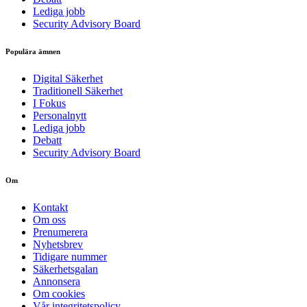
Lediga jobb
Security Advisory Board
Populära ämnen
Digital Säkerhet
Traditionell Säkerhet
I Fokus
Personalnytt
Lediga jobb
Debatt
Security Advisory Board
Om
Kontakt
Om oss
Prenumerera
Nyhetsbrev
Tidigare nummer
Säkerhetsgalan
Annonsera
Om cookies
Vår integritetspolicy