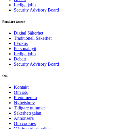
Lediga jobb
Security Advisory Board
Populära ämnen
Digital Säkerhet
Traditionell Säkerhet
I Fokus
Personalnytt
Lediga jobb
Debatt
Security Advisory Board
Om
Kontakt
Om oss
Prenumerera
Nyhetsbrev
Tidigare nummer
Säkerhetsgalan
Annonsera
Om cookies
Vår integritetspolicy