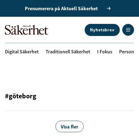
Prenumerera på Aktuell Säkerhet
Nyhetsbrev
ANNONS
Digital Säkerhet
Traditionell Säkerhet
I Fokus
Personal
#göteborg
Visa fler