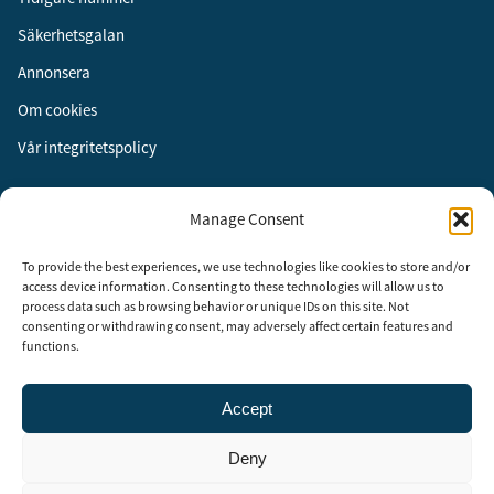
Säkerhetsgalan
Annonsera
Om cookies
Vår integritetspolicy
Följ oss
Manage Consent
Facebook
To provide the best experiences, we use technologies like cookies to store and/or
Instagram
access device information. Consenting to these technologies will allow us to
process data such as browsing behavior or unique IDs on this site. Not
LinkedIn
consenting or withdrawing consent, may adversely affect certain features and
functions.
Accept
Security Adviser Board
Security Advisory Board, SAB, instiftades av tidningen Aktuell
Deny
Säkerhet år 2003 för att stimulera, utveckla och informera om
säkerhetsarbetet i Sverige. SAB består av representanter från