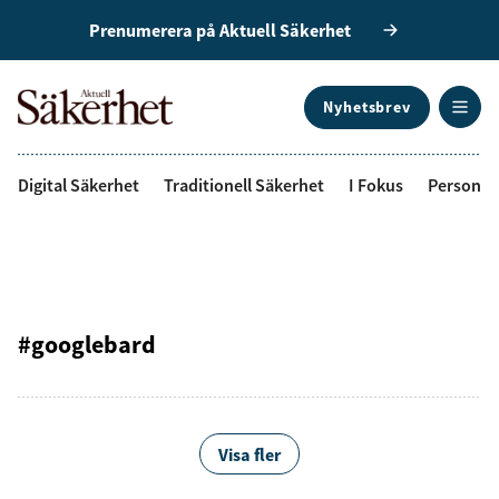
Prenumerera på Aktuell Säkerhet
Nyhetsbrev
ANNONS
Digital Säkerhet
Traditionell Säkerhet
I Fokus
Personal
#googlebard
Visa fler