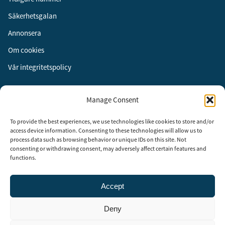
Säkerhetsgalan
Annonsera
Om cookies
Vår integritetspolicy
Följ oss
Manage Consent
Facebook
To provide the best experiences, we use technologies like cookies to store and/or
Instagram
access device information. Consenting to these technologies will allow us to
process data such as browsing behavior or unique IDs on this site. Not
LinkedIn
consenting or withdrawing consent, may adversely affect certain features and
functions.
Accept
Security Adviser Board
Security Advisory Board, SAB, instiftades av tidningen Aktuell
Deny
Säkerhet år 2003 för att stimulera, utveckla och informera om
säkerhetsarbetet i Sverige. SAB består av representanter från