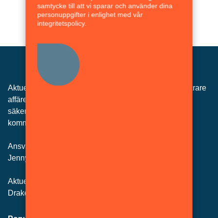
samtycke till att vi sparar och använder dina
ANNONS
personuppgifter i enlighet med vår
integritetspolicy.
Aktuell Säkerhet är tidningen för alla som vill göra säkrare
affärer och är därför en säker informationskälla för
säkerhets­ansvariga inom såväl privat som statlig och
kommunal sektor.
Ansvarig utgivare:
Jenny Persson
Aktuell Säkerhet
Drakenbergsgatan 15, Stockholm