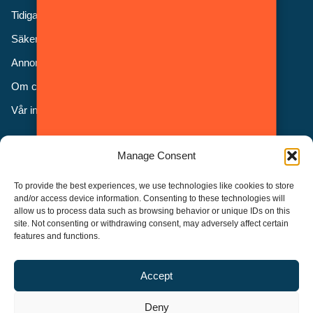
Tidigare nummer
Säkerhetsgalan
Annonsera
Om cookies
Vår integritetspolicy
Följ oss
Manage Consent
Facebook
To provide the best experiences, we use technologies like cookies to store
Instagram
and/or access device information. Consenting to these technologies will
allow us to process data such as browsing behavior or unique IDs on this
LinkedIn
site. Not consenting or withdrawing consent, may adversely affect certain
features and functions.
Accept
Security Adviser Board
Security Advisory Board, SAB, instiftades av tidningen Aktuell
Deny
Säkerhet år 2003 för att stimulera, utveckla och informera om