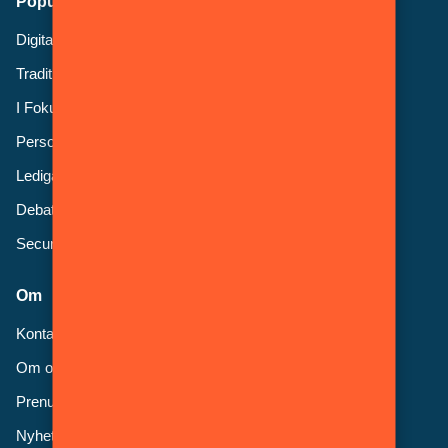
Populära ämnen
Digital Säkerhet
Traditionell Säkerhet
I Fokus
Personalnytt
Lediga jobb
Debatt
Security Advisory Board
Om
Kontakt
Om oss
Prenumerera
Nyhetsbrev