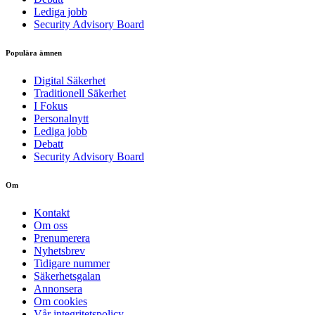
Lediga jobb
Security Advisory Board
Populära ämnen
Digital Säkerhet
Traditionell Säkerhet
I Fokus
Personalnytt
Lediga jobb
Debatt
Security Advisory Board
Om
Kontakt
Om oss
Prenumerera
Nyhetsbrev
Tidigare nummer
Säkerhetsgalan
Annonsera
Om cookies
Vår integritetspolicy