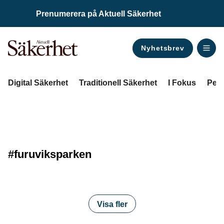
Prenumerera på Aktuell Säkerhet
Nyhetsbrev
ANNONS
Digital Säkerhet
Traditionell Säkerhet
I Fokus
Pers
#furuviksparken
Visa fler