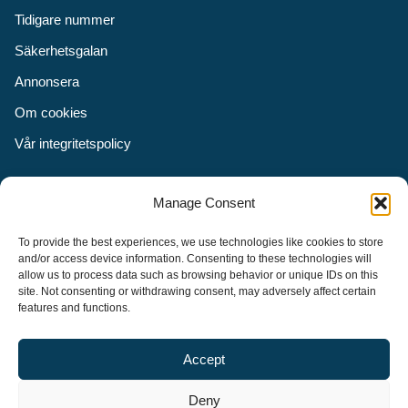
Tidigare nummer
Säkerhetsgalan
Annonsera
Om cookies
Vår integritetspolicy
Följ oss
Manage Consent
Facebook
To provide the best experiences, we use technologies like cookies to store
Instagram
and/or access device information. Consenting to these technologies will
allow us to process data such as browsing behavior or unique IDs on this
LinkedIn
site. Not consenting or withdrawing consent, may adversely affect certain
features and functions.
Accept
Security Adviser Board
Security Advisory Board, SAB, instiftades av tidningen Aktuell
Deny
Säkerhet år 2003 för att stimulera, utveckla och informera om