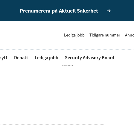
Prenumerera på Aktuell Säkerhet
Lediga jobb
Tidigare nummer
Anno
nytt
Debatt
Lediga jobb
Security Advisory Board
ANNONS