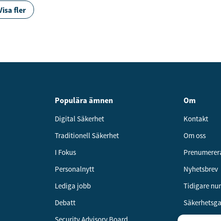
Visa fler
Populära ämnen
Om
Digital Säkerhet
Kontakt
Traditionell Säkerhet
Om oss
I Fokus
Prenumerer
Personalnytt
Nyhetsbrev
Lediga jobb
Tidigare n
Debatt
Säkerhetsg
Security Advisory Board
Annonsera