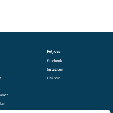
Följ oss
Facebook
Instagram
a
LinkedIn
ummer
alan