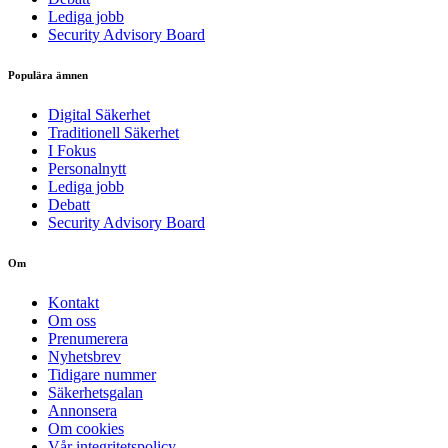
Lediga jobb
Security Advisory Board
Populära ämnen
Digital Säkerhet
Traditionell Säkerhet
I Fokus
Personalnytt
Lediga jobb
Debatt
Security Advisory Board
Om
Kontakt
Om oss
Prenumerera
Nyhetsbrev
Tidigare nummer
Säkerhetsgalan
Annonsera
Om cookies
Vår integritetspolicy