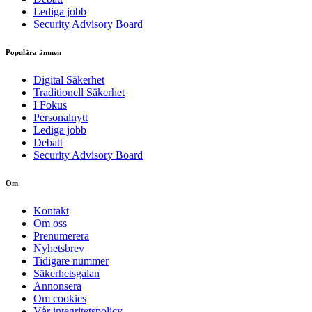
Lediga jobb
Security Advisory Board
Populära ämnen
Digital Säkerhet
Traditionell Säkerhet
I Fokus
Personalnytt
Lediga jobb
Debatt
Security Advisory Board
Om
Kontakt
Om oss
Prenumerera
Nyhetsbrev
Tidigare nummer
Säkerhetsgalan
Annonsera
Om cookies
Vår integritetspolicy