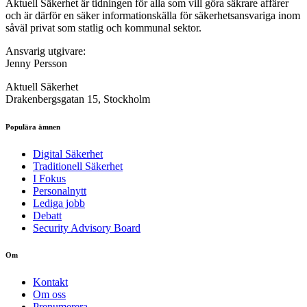
Aktuell Säkerhet är tidningen för alla som vill göra säkrare affärer
och är därför en säker informationskälla för säkerhets­ansvariga inom
såväl privat som statlig och kommunal sektor.
Ansvarig utgivare:
Jenny Persson
Aktuell Säkerhet
Drakenbergsgatan 15, Stockholm
Populära ämnen
Digital Säkerhet
Traditionell Säkerhet
I Fokus
Personalnytt
Lediga jobb
Debatt
Security Advisory Board
Om
Kontakt
Om oss
Prenumerera