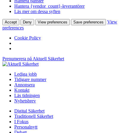
Hantera tjänster
Hantera {vendor_count}-leverantörer
Läs mer om dessa syften
View
Accept
Deny
View preferences
Save preferences
preferences
Cookie Policy
Prenumerera på Aktuell Säkerhet
Lediga jobb
Tidigare nummer
Annonsera
Kontakt
Läs tidningen
Nyhetsbrev
Digital Säkerhet
Traditionell Säkerhet
I Fokus
Personalnytt
Debatt