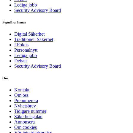
Lediga jobb
Security Advisory Board
Populära ämnen
Digital Säkerhet
Traditionell Säkerhet
I Fokus
Personalnytt
Lediga jobb
Debatt
Security Advisory Board
Om
Kontakt
Om oss
Prenumerera
Nyhetsbrev
Tidigare nummer
Säkerhetsgalan
Annonsera
Om cookies
Vår integritetspolicy