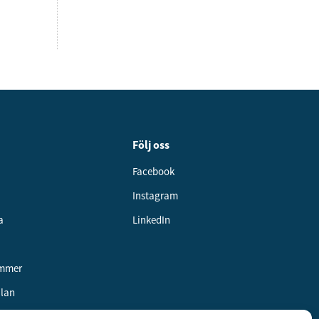
Följ oss
Facebook
Instagram
a
LinkedIn
ummer
alan