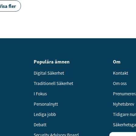
Visa fler
Populära ämnen
Om
Digital Säkerhet
Kontakt
Traditionell Säkerhet
Om oss
I Fokus
Prenumerer
Personalnytt
Nyhetsbrev
Lediga jobb
Tidigare n
Debatt
Säkerhetsg
Security Advisory Board
Annonsera