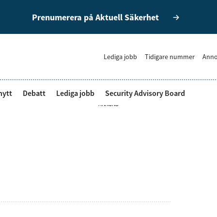
Prenumerera på Aktuell Säkerhet
Lediga jobb
Tidigare nummer
Anno
nytt
Debatt
Lediga jobb
Security Advisory Board
ANNONS