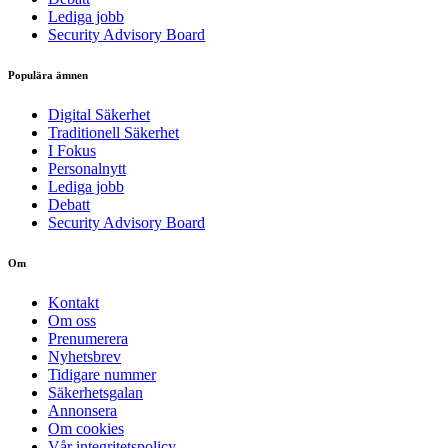
Lediga jobb
Security Advisory Board
Populära ämnen
Digital Säkerhet
Traditionell Säkerhet
I Fokus
Personalnytt
Lediga jobb
Debatt
Security Advisory Board
Om
Kontakt
Om oss
Prenumerera
Nyhetsbrev
Tidigare nummer
Säkerhetsgalan
Annonsera
Om cookies
Vår integritetspolicy