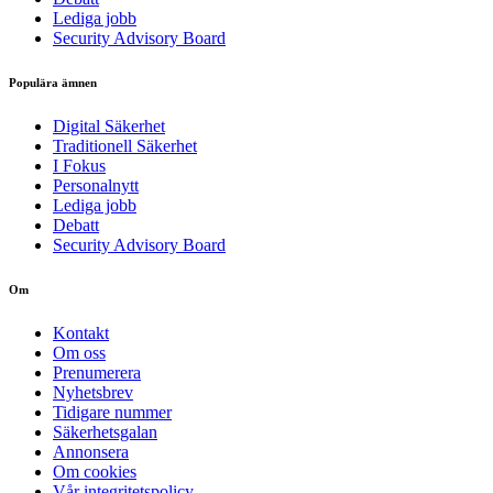
Lediga jobb
Security Advisory Board
Populära ämnen
Digital Säkerhet
Traditionell Säkerhet
I Fokus
Personalnytt
Lediga jobb
Debatt
Security Advisory Board
Om
Kontakt
Om oss
Prenumerera
Nyhetsbrev
Tidigare nummer
Säkerhetsgalan
Annonsera
Om cookies
Vår integritetspolicy