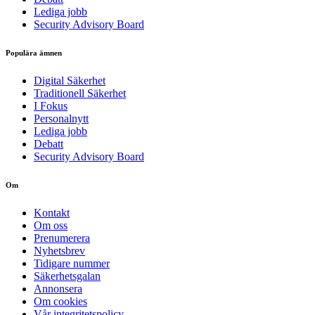
Lediga jobb
Security Advisory Board
Populära ämnen
Digital Säkerhet
Traditionell Säkerhet
I Fokus
Personalnytt
Lediga jobb
Debatt
Security Advisory Board
Om
Kontakt
Om oss
Prenumerera
Nyhetsbrev
Tidigare nummer
Säkerhetsgalan
Annonsera
Om cookies
Vår integritetspolicy