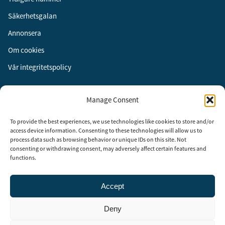
Säkerhetsgalan
Annonsera
Om cookies
Vår integritetspolicy
Följ oss
Manage Consent
Facebook
To provide the best experiences, we use technologies like cookies to store and/or
Instagram
access device information. Consenting to these technologies will allow us to
process data such as browsing behavior or unique IDs on this site. Not
LinkedIn
consenting or withdrawing consent, may adversely affect certain features and
functions.
Accept
Security Adviser Board
Security Advisory Board, SAB, instiftades av tidningen Aktuell
Deny
Säkerhet år 2003 för att stimulera, utveckla och informera om
säkerhetsarbetet i Sverige. SAB består av representanter från