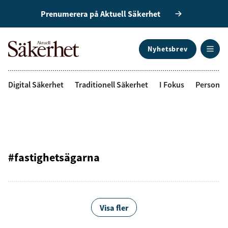
Prenumerera på Aktuell Säkerhet
Nyhetsbrev
ANNONS
Digital Säkerhet
Traditionell Säkerhet
I Fokus
Personal
#fastighetsägarna
Visa fler