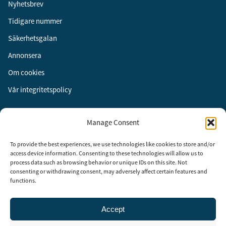
Nyhetsbrev
Tidigare nummer
Säkerhetsgalan
Annonsera
Om cookies
Vår integritetspolicy
Följ oss
Manage Consent
Facebook
To provide the best experiences, we use technologies like cookies to store and/or
Instagram
access device information. Consenting to these technologies will allow us to
process data such as browsing behavior or unique IDs on this site. Not
LinkedIn
consenting or withdrawing consent, may adversely affect certain features and
functions.
Accept
Security Adviser Board
Security Advisory Board, SAB, instiftades av tidningen Aktuell