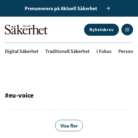
Prenumerera på Aktuell Säkerhet
Nyhetsbrev
ANNONS
Digital Säkerhet
Traditionell Säkerhet
I Fokus
Personal
#eu-voice
Visa fler