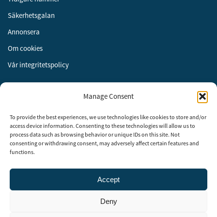
Säkerhetsgalan
Annonsera
Om cookies
Vår integritetspolicy
Följ oss
Manage Consent
Facebook
To provide the best experiences, we use technologies like cookies to store and/or
Instagram
access device information. Consenting to these technologies will allow us to
process data such as browsing behavior or unique IDs on this site. Not
LinkedIn
consenting or withdrawing consent, may adversely affect certain features and
functions.
Accept
Security Adviser Board
Security Advisory Board, SAB, instiftades av tidningen Aktuell
Deny
Säkerhet år 2003 för att stimulera, utveckla och informera om
säkerhetsarbetet i Sverige. SAB består av representanter från