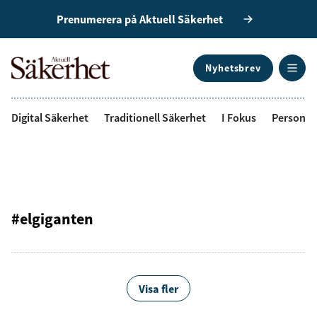
Prenumerera på Aktuell Säkerhet
Nyhetsbrev
ANNONS
Digital Säkerhet
Traditionell Säkerhet
I Fokus
Personal
#elgiganten
Visa fler