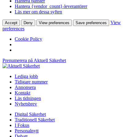
Hantera tjänster
Hantera {vendor_count}-leverantörer
Läs mer om dessa syften
View
Accept
Deny
View preferences
Save preferences
preferences
Cookie Policy
Prenumerera på Aktuell Säkerhet
Lediga jobb
Tidigare nummer
Annonsera
Kontakt
Läs tidningen
Nyhetsbrev
Digital Säkerhet
Traditionell Säkerhet
I Fokus
Personalnytt
Debatt