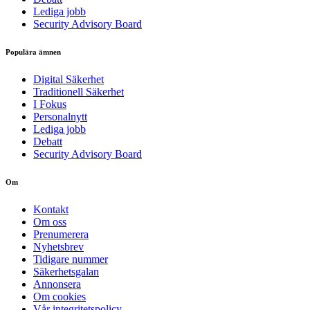
Lediga jobb
Security Advisory Board
Populära ämnen
Digital Säkerhet
Traditionell Säkerhet
I Fokus
Personalnytt
Lediga jobb
Debatt
Security Advisory Board
Om
Kontakt
Om oss
Prenumerera
Nyhetsbrev
Tidigare nummer
Säkerhetsgalan
Annonsera
Om cookies
Vår integritetspolicy