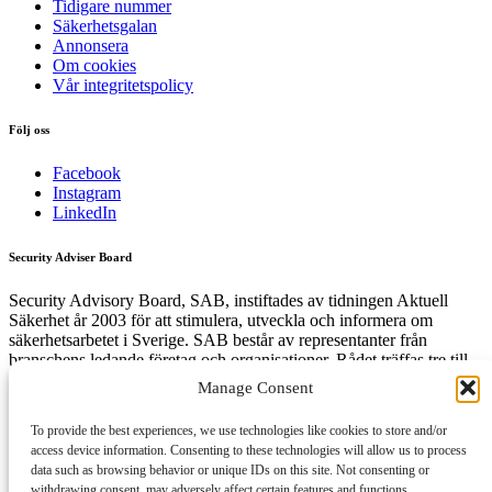
Tidigare nummer
Säkerhetsgalan
Annonsera
Om cookies
Vår integritetspolicy
Följ oss
Facebook
Instagram
LinkedIn
Security Adviser Board
Security Advisory Board, SAB, instiftades av tidningen Aktuell
Säkerhet år 2003 för att stimulera, utveckla och informera om
säkerhetsarbetet i Sverige. SAB består av representanter från
branschens ledande företag och organisationer. Rådet träffas tre till
fyra gånger per år och diskuterar aktuella säkerhetsfrågor.
Manage Consent
To provide the best experiences, we use technologies like cookies to store and/or
access device information. Consenting to these technologies will allow us to process
Få den senaste säkerhetsinformationen först
data such as browsing behavior or unique IDs on this site. Not consenting or
withdrawing consent, may adversely affect certain features and functions.