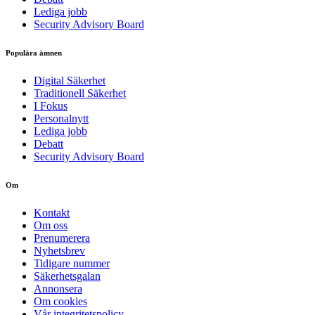
Lediga jobb
Security Advisory Board
Populära ämnen
Digital Säkerhet
Traditionell Säkerhet
I Fokus
Personalnytt
Lediga jobb
Debatt
Security Advisory Board
Om
Kontakt
Om oss
Prenumerera
Nyhetsbrev
Tidigare nummer
Säkerhetsgalan
Annonsera
Om cookies
Vår integritetspolicy