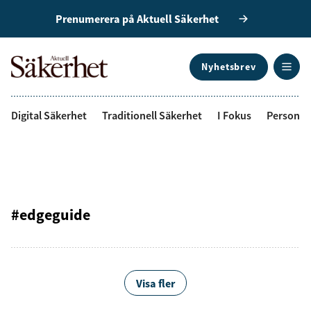
Prenumerera på Aktuell Säkerhet
Nyhetsbrev
ANNONS
Digital Säkerhet
Traditionell Säkerhet
I Fokus
Personal
#edgeguide
Visa fler