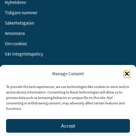
Nyhetsbrev
Tidigare nummer
Säkerhetsgalan
Annonsera
Om cookies
Vår integritetspolicy
Följ oss
Manage Consent
Facebook
To provide the best experiences, we use technologies like cookies to store and/or
Instagram
access device information. Consenting to these technologies will allow us to
process data such as browsing behavior or unique IDs on this site. Not
LinkedIn
consenting or withdrawing consent, may adversely affect certain features and
functions.
Accept
Security Adviser Board
Security Advisory Board, SAB, instiftades av tidningen Aktuell