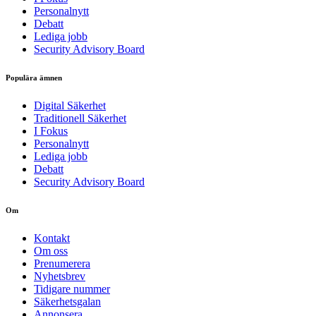
Personalnytt
Debatt
Lediga jobb
Security Advisory Board
Populära ämnen
Digital Säkerhet
Traditionell Säkerhet
I Fokus
Personalnytt
Lediga jobb
Debatt
Security Advisory Board
Om
Kontakt
Om oss
Prenumerera
Nyhetsbrev
Tidigare nummer
Säkerhetsgalan
Annonsera