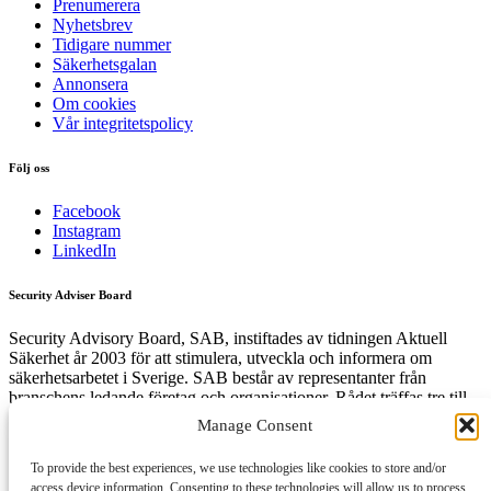
Prenumerera
Nyhetsbrev
Tidigare nummer
Säkerhetsgalan
Annonsera
Om cookies
Vår integritetspolicy
Följ oss
Facebook
Instagram
LinkedIn
Security Adviser Board
Security Advisory Board, SAB, instiftades av tidningen Aktuell
Säkerhet år 2003 för att stimulera, utveckla och informera om
säkerhetsarbetet i Sverige. SAB består av representanter från
branschens ledande företag och organisationer. Rådet träffas tre till
fyra gånger per år och diskuterar aktuella säkerhetsfrågor.
Manage Consent
To provide the best experiences, we use technologies like cookies to store and/or
access device information. Consenting to these technologies will allow us to process