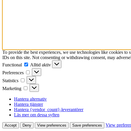
To provide the best experiences, we use technologies like cookies to 
IDs on this site. Not consenting or withdrawing consent, may adversely
Functional
Functional
Alltid aktiv
Preferences
Preferences
Statistics
Statistics
Marketing
Marketing
Hantera alternativ
Hantera tjänster
Hantera {vendor_count}-leverantörer
Läs mer om dessa syften
View prefere
Accept
Deny
View preferences
Save preferences