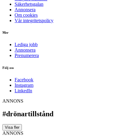
Säkerhetsgalan
Annonsera
Om cookies
Vår integritetspolicy
Mer
Lediga jobb
Annonsera
Prenumerera
Följ oss
Facebook
Instagram
LinkedIn
ANNONS
#drönartillstånd
Visa fler
ANNONS