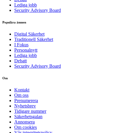
Lediga jobb
Security Advisory Board
Populära ämnen
Digital Säkerhet
Traditionell Säkerhet
I Fokus
Personalnytt
Lediga jobb
Debatt
Security Advisory Board
Om
Kontakt
Om oss
Prenumerera
Nyhetsbrev
Tidigare nummer
Säkerhetsgalan
Annonsera
Om cookies
Vår integritetspolicy